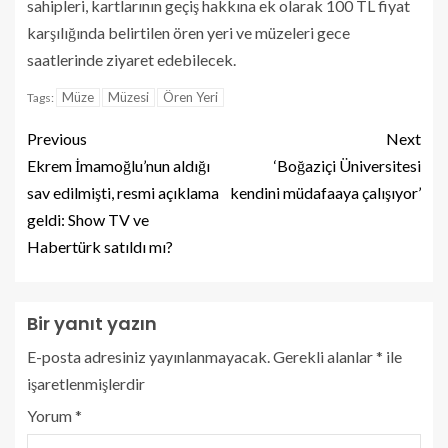
sahipleri, kartlarının geçiş hakkına ek olarak 100 TL fiyat
karşılığında belirtilen ören yeri ve müzeleri gece
saatlerinde ziyaret edebilecek.
Müze
Müzesi
Ören Yeri
Tags:
Previous
Next
Ekrem İmamoğlu’nun aldığı
‘Boğaziçi Üniversitesi
sav edilmişti, resmi açıklama
kendini müdafaaya çalışıyor’
geldi: Show TV ve
Habertürk satıldı mı?
Bir yanıt yazın
E-posta adresiniz yayınlanmayacak.
Gerekli alanlar
*
ile
işaretlenmişlerdir
Yorum
*