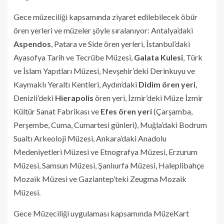
Gece müzeciliği kapsamında ziyaret edilebilecek öbür
ören yerleri ve müzeler şöyle sıralanıyor: Antalya’daki
Aspendos
, Patara ve Side ören yerleri, İstanbul’daki
Ayasofya Tarih ve Tecrübe Müzesi,
Galata Kulesi
, Türk
ve İslam Yapıtları Müzesi, Nevşehir’deki Derinkuyu ve
Kaymaklı Yeraltı Kentleri, Aydın’daki
Didim ören yeri
,
Denizli’deki
Hierapolis
ören yeri, İzmir’deki Müze İzmir
Kültür Sanat Fabrikası ve
Efes ören yeri
(Çarşamba,
Perşembe, Cuma, Cumartesi günleri), Muğla’daki Bodrum
Sualtı Arkeoloji Müzesi, Ankara’daki Anadolu
Medeniyetleri Müzesi ve Etnografya Müzesi, Erzurum
Müzesi, Samsun Müzesi, Şanlıurfa Müzesi, Haleplibahçe
Mozaik Müzesi ve Gaziantep’teki Zeugma Mozaik
Müzesi.
Gece Müzeciliği uygulaması kapsamında MüzeKart