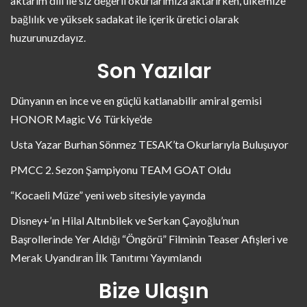
aktarım dili ile siz değerli okurlarımıza aktarırken, ülkemize
bağlılık ve yüksek sadakat ile içerik üretici olarak
huzurunuzdayız.
Son Yazılar
Dünyanın en ince ve en güçlü katlanabilir amiral gemisi
HONOR Magic V6 Türkiye’de
Usta Yazar Burhan Sönmez TESAK’ta Okurlarıyla Buluşuyor
PMCC 2. Sezon Şampiyonu TEAM GOAT Oldu
“Kocaeli Müze” yeni web sitesiyle yayında
Disney+’ın Hilal Altınbilek ve Serkan Çayoğlu’nun
Başrollerinde Yer Aldığı “Öngörü” Filminin Teaser Afişleri ve
Merak Uyandıran İlk Tanıtımı Yayımlandı
Bize Ulaşın