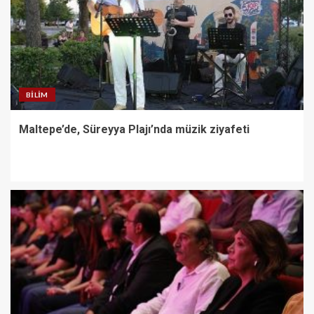
BILIM
Maltepe’de, Süreyya Plajı’nda müzik ziyafeti