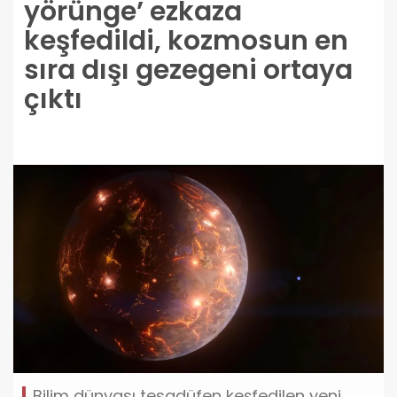
yörünge’ ezkaza
keşfedildi, kozmosun en
sıra dışı gezegeni ortaya
çıktı
Bilim dünyası tesadüfen keşfedilen yeni