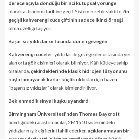
derece açıyla döndüğü birinci kutupsal yörünge
olarak astronomi tarihine geçti. Sistem birebir vakitte,
ön
geçişli kahverengi cüce çiftinin sadece ikinci örneği
olma özelliği taşıyor.
Başarısız yıldızlar ortasında dönen gezegen
Kahverengi cüceler
, yıldızlar ile gezegenler ortasında yer
alan orta gök cisimleri olarak biliniyor. Kâfi kütleye sahip
olsalar da,
çekirdeklerinde klasik hidrojen füzyonunu
başlatamayacak kadar küçük
oldukları için bazen
“başarısız yıldızlar” olarak isimlendiriliyor.
Beklenmedik sinyal kuşku uyandırdı
Birmingham Üniversitesi’nden Thomas Baycroft
liderliğindeki araştırmacılar, 2M1510 sistemindeki
yıldızların ışık eğrilerini tahlil ederken
açıklanamayan bir
oynama fark etti.
Yıldızlar, etraflarında dönen küçük